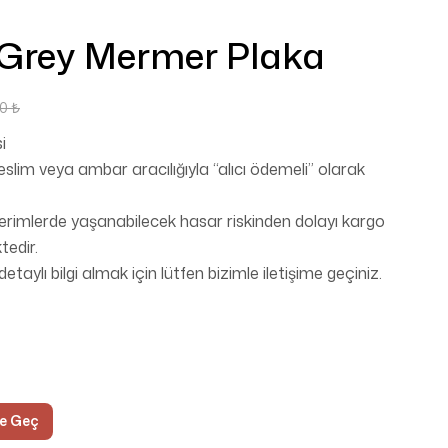
Grey Mermer Plaka
00
₺
i
lim veya ambar aracılığıyla “alıcı ödemeli” olarak
erimlerde yaşanabilecek hasar riskinden dolayı kargo
edir.
 detaylı bilgi almak için lütfen bizimle iletişime geçiniz.
me Geç