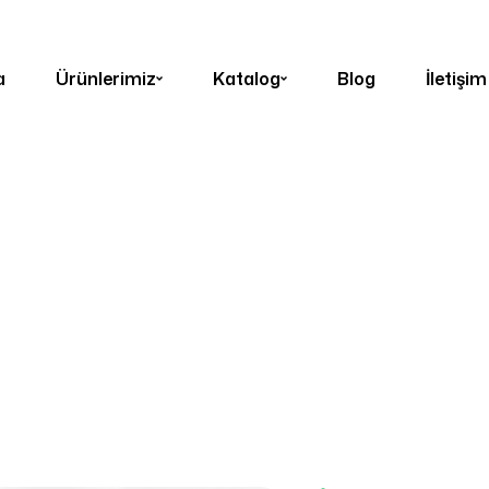
a
Ürünlerimiz
Katalog
Blog
İletişim
e
Ürünler
PS-PVC Mermer Plaka
Marmari Grey Me