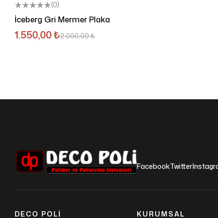
(0)
İceberg Gri Mermer Plaka
1.550,00
₺
2.000,00
₺
Facebook
Twitter
Instag
DECO POLI
KURUMSAL