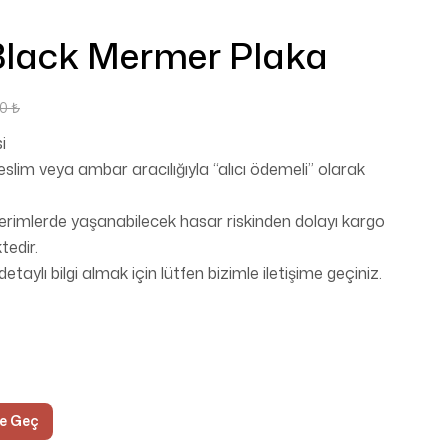
Black Mermer Plaka
00
₺
i
lim veya ambar aracılığıyla “alıcı ödemeli” olarak
erimlerde yaşanabilecek hasar riskinden dolayı kargo
edir.
 detaylı bilgi almak için lütfen bizimle iletişime geçiniz.
me Geç