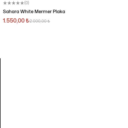
(0)
Sahara White Mermer Plaka
1.550,00
₺
2.000,00
₺