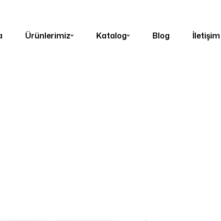
a
Ürünlerimiz
Katalog
Blog
İletişim
e
Ürünler
PS-PVC Mermer Plaka
Carrara Black Me