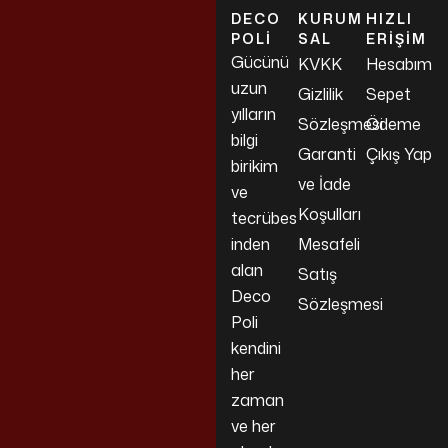
DECO
KURUM
HIZLI
POLI
SAL
ERIŞIM
Gücünü
KVKK
Hesabım
uzun
Gizlilik
Sepet
yılların
Sözleşmesi
Ödeme
bilgi
Garanti
Çıkış Yap
birikim
ve İade
ve
Koşulları
tecrübes
inden
Mesafeli
alan
Satış
Deco
Sözleşmesi
Poli
kendini
her
zaman
ve her