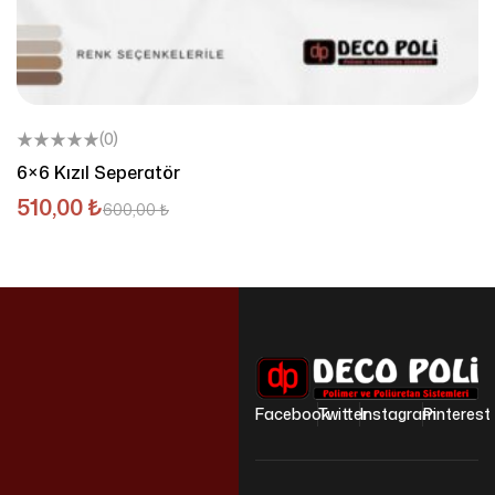
(0)
6×6 Kızıl Seperatör
510,00
₺
600,00
₺
Facebook
Twitter
Instagram
Pinterest