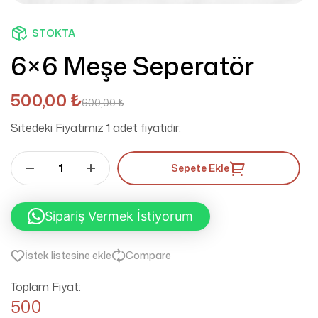
STOKTA
6×6 Meşe Seperatör
500,00
₺
600,00
₺
Sitedeki Fiyatımız 1 adet fiyatıdır.
Sepete Ekle
Sipariş Vermek İstiyorum
İstek listesine ekle
Compare
Toplam Fiyat:
500