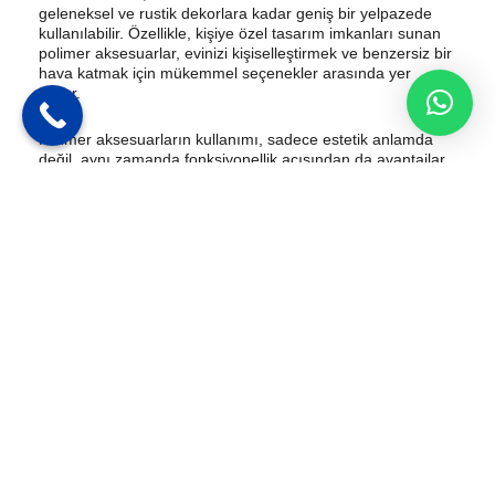
geleneksel ve rustik dekorlara kadar geniş bir yelpazede
kullanılabilir. Özellikle, kişiye özel tasarım imkanları sunan
polimer aksesuarlar, evinizi kişiselleştirmek ve benzersiz bir
hava katmak için mükemmel seçenekler arasında yer
alıyor.
Polimer aksesuarların kullanımı, sadece estetik anlamda
değil, aynı zamanda fonksiyonellik açısından da avantajlar
sunar. Bu malzemeler, hafif ve kolay şekillendirilebilir
yapıları sayesinde, ev dekorasyonunda pratik ve kullanışlı
çözümler sağlar. Ayrıca, suya ve neme karşı dayanıklı
oldukları için, özellikle banyo ve mutfak gibi alanlarda
idealdir.
Polimer aksesuarlar, renk ve doku çeşitliliği ile her türlü iç
mekan tasarımına kolaylıkla adapte olabilir, böylece evinizin
her köşesine uyum sağlayan bir dekorasyon oluşturmanıza
yardımcı olur.
Ev Dekorasyonunun Önemi
Ev dekorasyonu, kişisel zevkleri ve stili yansıtan önemli bir
unsurdur. İyi planlanmış ve tasarlanmış bir iç mekan,