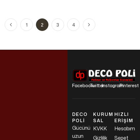
1
2
3
4
Facebook
Twitter
Instagram
Pinterest
DECO
KURUM
HIZLI
POLI
SAL
ERIŞIM
Gücünü
KVKK
Hesabım
uzun
Gizlilik
Sepet