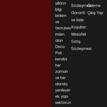
yılların
Sözleşmesi
Ödeme
bilgi
Garanti
Çıkış Yap
birikim
ve İade
ve
Koşulları
tecrübes
inden
Mesafeli
alan
Satış
Deco
Sözleşmesi
Poli
kendini
her
zaman
ve her
alanda
yenileyer
ek, yapı
sektörün