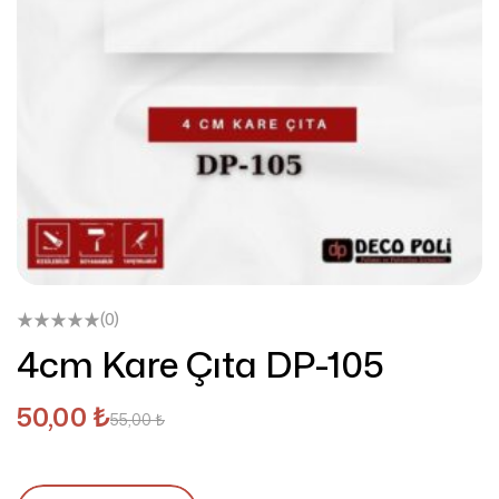
(0)
4cm Kare Çıta DP-105
50,00
₺
55,00
₺