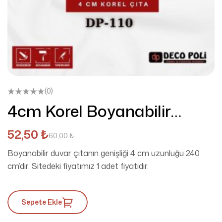
(0)
4cm Korel Boyanabilir
Duvar Çıtası DP-110
52,50
₺
60,00
₺
Boyanabilir duvar çıtanın genişliği 4 cm uzunluğu 240
cm’dir. Sitedeki fiyatımız 1 adet fiyatıdır.
Sepete Ekle