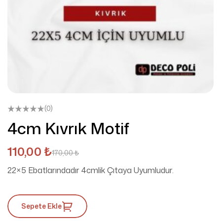
(0)
4cm Kıvrık Motif
110,00
₺
170,00
₺
22×5 Ebatlarındadır 4cmlik Çıtaya Uyumludur.
Sepete Ekle