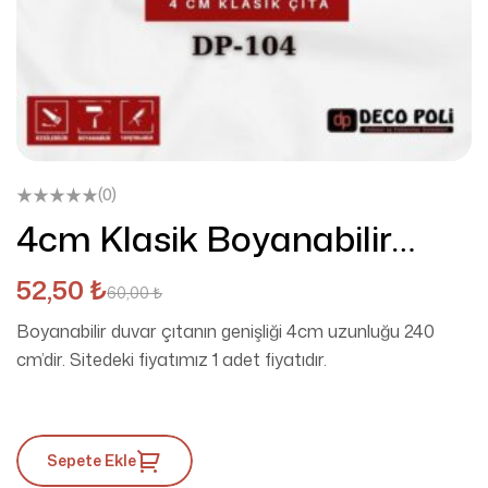
(0)
4cm Klasik Boyanabilir
Duvar Çıtaları DP-104
52,50
₺
60,00
₺
Boyanabilir duvar çıtanın genişliği 4cm uzunluğu 240
cm’dir. Sitedeki fiyatımız 1 adet fiyatıdır.
Sepete Ekle