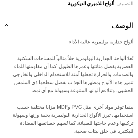
التصنيف:
ألواح اللامبري الديكورية
الوصف
ألواح جدارية بوليمرية عالية الأداء
تُعدّ ألواحنا الجدارية البوليمرية حلاً مثالياً للمساحات السكنية
العصرية بفضل متانتها وعمرها الطويل. كما أن مقاومتها للماء
والصدمات والحرارة تجعلها آمنة للاستخدام الداخلي والخارجي.
تتميز هذه الألواح بمظهرها الجذاب بفضل سطحها ذي الملمس
الخشبي، وتتلاءم ألوانها المتنوعة بسهولة مع أي نمط.
بينما توفر مواد أخرى مثل PVC وMDF مزايا مختلفة حسب
استخدامها، تبرز الألواح الجدارية البوليمرية بخفة وزنها وسهولة
تركيبها وعدم حاجتها للصيانة. كما تُسهم خصائصها المضادة
للبكتيريا في خلق بيئات صحية.