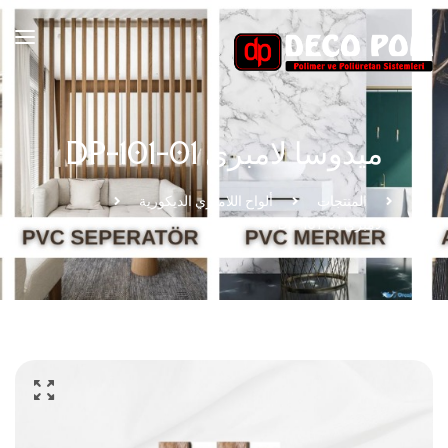
ميدوسا لامبري DP-101-01
بيت
المنتجات
ألواح اللامبري الديكورية
ميدوسا لامبري DP-101-01