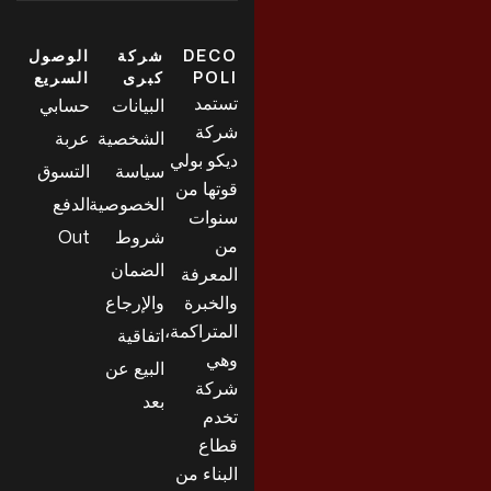
DECO
شركة
الوصول
POLI
كبرى
السريع
تستمد
البيانات
حسابي
شركة
الشخصية
عربة
ديكو بولي
سياسة
التسوق
قوتها من
الخصوصية
الدفع
سنوات
شروط
Out
من
الضمان
المعرفة
والخبرة
والإرجاع
المتراكمة،
اتفاقية
وهي
البيع عن
شركة
بعد
تخدم
قطاع
البناء من