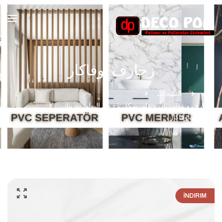
زخارف أوفاكار
بيت
المنتجات
زخارف ونقوش بارزة على شكل تاج من البولي يوريثان
زخارف أوفاكار
İNDIRIM