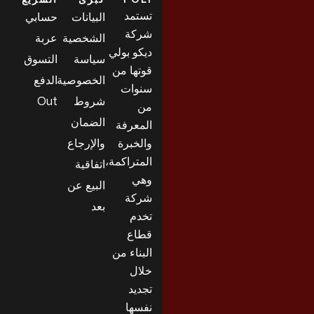
تستمد
البيانات
حسابي
شركة
الشخصية
عربة
ديكو بولي
سياسة
التسوق
قوتها من
الخصوصية
الدفع
سنوات
شروط
Out
من
الضمان
المعرفة
والخبرة
والإرجاع
المتراكمة،
اتفاقية
وهي
البيع عن
شركة
بعد
تخدم
قطاع
البناء من
خلال
تجديد
نفسها