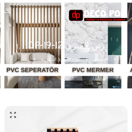
رين لامبري DP-19-12
بيت
المنتجات
ألواح اللامبري الديكورية
رين لامبري DP-19-12