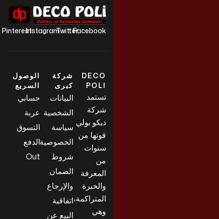
Pinterest
Instagram
Twitter
Facebook
DECO
شركة
الوصول
POLI
كبرى
السريع
تستمد
البيانات
حسابي
شركة
الشخصية
عربة
ديكو بولي
سياسة
التسوق
قوتها من
الخصوصية
الدفع
سنوات
شروط
Out
من
الضمان
المعرفة
والخبرة
والإرجاع
المتراكمة،
اتفاقية
وهي
البيع عن