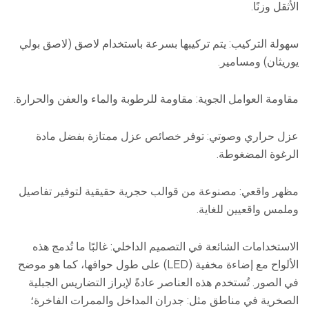
الأثقل وزنًا.
سهولة التركيب: يتم تركيبها بسرعة باستخدام لاصق (لاصق بولي
يوريثان) ومسامير.
مقاومة العوامل الجوية: مقاومة للرطوبة والماء والعفن والحرارة.
عزل حراري وصوتي: توفر خصائص عزل ممتازة بفضل مادة
الرغوة المضغوطة.
مظهر واقعي: مصنوعة من قوالب حجرية حقيقية لتوفير تفاصيل
وملمس واقعيين للغاية.
الاستخدامات الشائعة في التصميم الداخلي: غالبًا ما تُدمج هذه
الألواح مع إضاءة مخفية (LED) على طول حوافها، كما هو موضح
في الصور. تُستخدم هذه العناصر عادةً لإبراز التضاريس الجبلية
الصخرية في مناطق مثل: جدران المداخل والممرات الفاخرة؛