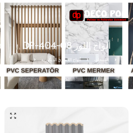
ألواح اللوز DP-404-08
بيت
المنتجات
ألواح اللامبري الديكورية
ألواح اللوز DP-404-08