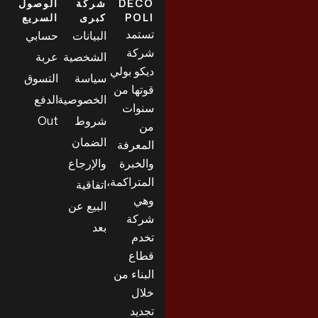
DECO
شركة
الوصول
POLI
كبرى
السريع
تستمد
البيانات
حسابي
شركة
الشخصية
عربة
ديكو بولي
سياسة
التسوق
قوتها من
الخصوصية
الدفع
سنوات
شروط
Out
من
الضمان
المعرفة
والخبرة
والإرجاع
المتراكمة،
اتفاقية
وهي
البيع عن
شركة
بعد
تخدم
قطاع
البناء من
خلال
تجديد