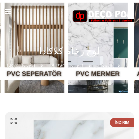
لوح رخام كلاكادا
بيت
المنتجات
لوح رخام PS-PVC
لوح رخام كلاكادا
İNDIRIM