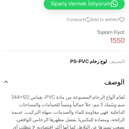
Sipariş Vermek İstiyorum
Compare
Add to wishlist
Toplam Fiyat:
1550
التصنيف:
لوح رخام PS-PVC
الوصف
تُقدّم ألواح الرخام المصنوعة من مادة PVC، بقياس 122×244
سم وسُمك 3 مم، حلاً جمالياً ومتيناً للحمامات والمساحات
الداخلية. فهي مقاومة للماء والصدمات، سهلة التركيب، عديمة
الرائحة، ومضادة للبكتيريا. بفضل مظهرها الرخامي الواقعي،
يصعب تمييزها عن البلاط، كما أنها أكثر اقتصادية. لا تتطلب أي