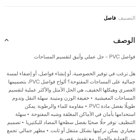
التصنيف:
فاصل
الوصف
فواصل PVC – حل عملي وأنيق لتقسيم المساحات
هل ترغب في توفير الخصوصية، أو إنشاء فواصل، أو إضفاء لمسة
جمالية على المساحات المفتوحة؟ ألواح فواصل PVC، بتصميمها
العصري وهيكلها الخفيف، هي الحل الأمثل والأكثر عملية لتقسيم
المساحات المعيشية. • خفيفة الوزن ومتينة: سهلة النقل وتدوم
طويلًا بفضل مادة PVC. • مقاومة للماء والرطوبة: يمكن
استخدامها بأمان في الأماكن المغلقة وشبه المفتوحة. • سهلة
التنظيف: توفر حلًا صحيًا بفضل سطحها المضاد للبكتيريا. • تصميم
معياري: يمكن تركيبها بشكل متنقل أو ثابت. • مظهر جمالي: تجمع
بين العملية والجمال مع نقوش عصرية.